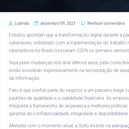
Ludmila
dezembro 09, 2021
Nenhum comentário
Estudos apontam que a transformação digital durante a p
vulneráveis, sobretudo com a implementação do trabalho r
cibernéticos no Brasil cresceram 220% no primeiro semest
Seja pelas mudanças nos dois últimos anos, pela conecti
estão investindo expressivamente na terceirização de seus
da Informação.
Fato é que confiar parte do negócio a um parceiro exige ca
padrões de qualidade e a viabilidade financeira. As empr
integrada a frameworks de segurança e melhores práticas 
garantia da confidencialidade, integridade e disponibilidade
Alinhada com o momento atual, a Sollo investe na adequa