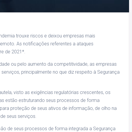
andemia trouxe riscos e deixou empresas mais
emoto. As notificações referentes a ataques
re de 2021*.
vidade ou pelo aumento da competitividade, as empresas
 serviços, principalmente no que diz respeito à Segurança
utela, visto as exigências regulatórias crescentes, os
esas estão estruturando seus processos de forma
para proteção de seus ativos de informação, de olho na
 de seus serviços.
ção de seus processos de forma integrada a Segurança