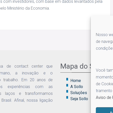
es com investidores, com base em dados levantados pela
pelo Ministério da Economia.
Nosso web
de navega
condiçõe
Mapa do Site
a de contact center que
Você tamb
umano, a inovação e o
momento 
 trabalho. Em 20 anos de
Home
de Cookie
ímos experiências com as
A Sollo
tramento
Soluções
os laços e transformamos
Aviso de 
Seja Sollo
rasil. Afinal, nossa ligação
A