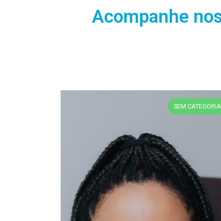
Acompanhe nosso
M CATEGORIA
ARTIG