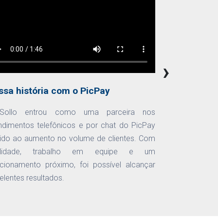
›
ssa história com o PicPay
Sollo entrou como uma parceira nos
ndimentos telefônicos e por chat do PicPay
ido ao aumento no volume de clientes. Com
alidade, trabalho em equipe e um
acionamento próximo, foi possível alcançar
elentes resultados.