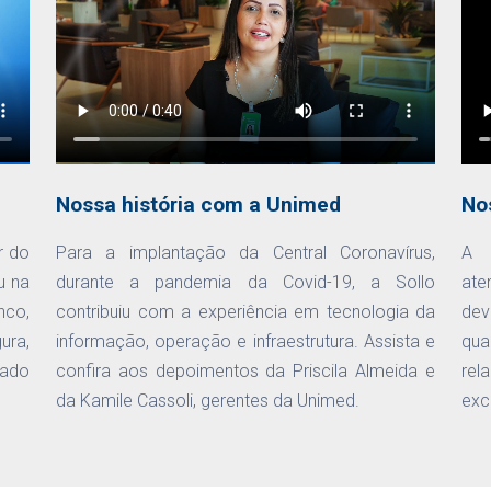
Nossa história com a Unimed
No
r do
Para a implantação da Central Coronavírus,
A 
u na
durante a pandemia da Covid-19, a Sollo
ate
nco,
contribuiu com a experiência em tecnologia da
dev
ura,
informação, operação e infraestrutura. Assista e
qu
ado
confira aos depoimentos da Priscila Almeida e
rel
da Kamile Cassoli, gerentes da Unimed.
exc