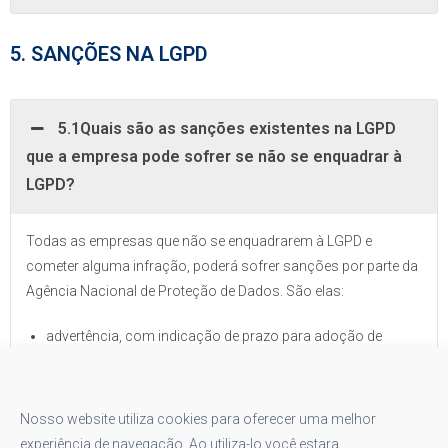
5. SANÇÕES NA LGPD
5.1Quais são as sanções existentes na LGPD
que a empresa pode sofrer se não se enquadrar à
LGPD?
Todas as empresas que não se enquadrarem à LGPD e
cometer alguma infração, poderá sofrer sanções por parte da
Agência Nacional de Proteção de Dados. São elas:
advertência, com indicação de prazo para adoção de
medidas corretivas;
multa simples, de até 2% (dois por cento) do faturamento
da pessoa jurídica de direito privado, grupo ou
Nosso website utiliza cookies para oferecer uma melhor
conglomerado no Brasil no seu último exercício, excluídos
experiência de navegação. Ao utiliza-lo você estara